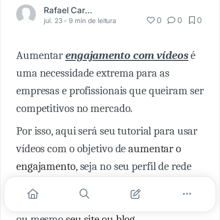
Rafael Cardoso
0
0
0
jul. 23 -
9 min de leitura
Aumentar
engajamento com vídeos
é
uma necessidade extrema para as
empresas e profissionais que queiram ser
competitivos no mercado.
Por isso, aqui será seu tutorial para usar
vídeos com o objetivo de
aumentar o
engajamento
, seja no seu perfil de rede
social, na página comercial de seu
Instagram
,
LinkedIn
, Facebook,
Twitter
ou mesmo
seu site ou blog
.