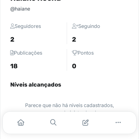
@haiane
Seguidores
Seguindo
2
2
Publicações
Pontos
18
0
Níveis alcançados
Parece que não há níveis cadastrados,
peça para o administrador da sua
comunidade ativar e comece a se
destacar.