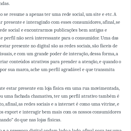
ndas.
o se resume a apenas ter uma rede social, um site e etc. A
r presente e interagindo com esses consumidores, afinal, se
de social e encontrarmos publicações bem antigas e
le perfil não será interessante para o consumidor. Uma das
star presente no digital são as redes sociais, são fáceis de
isuais, e com um grande poder de interação, dessa forma, a
riar conteúdos atrativos para prender a atenção, e quando o
por sua marca, ache um perfil agradável e que transmita
te estar presente em loja física em uma rua movimentada,
ou uma fachada chamativa, ter um perfil atrativo também é
, afinal, as redes sociais e a internet é como uma vitrine, e
mos export e interagir bem mais com os nossos consumidores
ando” do que nas lojas físicas.
o e a presença digital andam lado a lado, afinal para ter uma