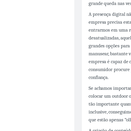
grande queda nas ve
A presença digital nã
empresa precisa esta
entrarmos em uma re
desatualizadas, aque
grandes opções para e
manusear, bastante v
empresa é capaz de c
consumidor procure 
confiança.
Se achamos importan
colocar um outdoor 
tão importante quanto
inclusive, consegui
que estão apenas “olh
A criação de conteúd