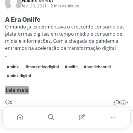
Haiane Rocha
fev. 23, 2021
- 2 min de leitura
A Era Onlife
O mundo já experimentava o crescente consumo das
plataformas digitais em tempo médio e consumo de
mídia e informações. Com a chegada da pandemia
entramos na aceleração da transformação digital
...
#midia
#marketingdigital
#onlife
#omnichannel
#midiadigital
Leia mais
0
0
0
Gostei
Comentar
Salvar